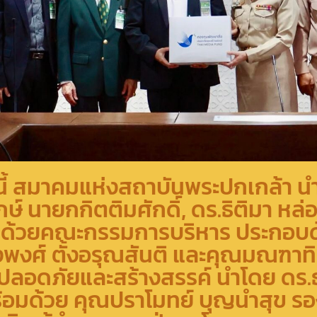
งนี้ สมาคมแห่งสถาบันพระปกเกล้า 
์ นายกกิตติมศักดิ์, ดร.ธิติมา หล่
้อมด้วยคณะกรรมการบริหาร ประกอบ
่งพงศ์ ตั้งอรุณสันติ และคุณมณฑาท
ปลอดภัยและสร้างสรรค์ นำโดย ดร.ธน
้อมด้วย คุณปราโมทย์ บุญนำสุข รอง