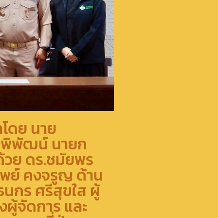
นำโดย นาย
อพิพัฒน์ นายก
ด้วย ดร.ชมัยพร
ิพย์ คงจรูญ ด้าน
กร ศรีสุขใส ผู้
ผู้จัดการ และ