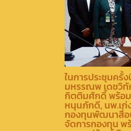
ในการประชุมครั้
มหรรณพ เดชวิทักษ
กิตติมศักดิ์ พร
หนุนภักดี, นพ.เก
กองทุนพัฒนาสื่อ
จัดการกองทุน พร