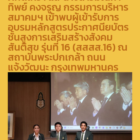
ทิพย์ คงจรูญ กรรมการบริหาร
สมาคมฯ เข้าพบผู้เข้ารับการ
อบรมหลักสูตรประกาศนียบัตร
ชั้นสูงการเสริมสร้างสังคม
สันติสุข รุ่นที่ 16 (สสสส.16) ณ
สถาบันพระปกเกล้า ถนน
แจ้งวัฒนะ กรุงเทพมหานคร