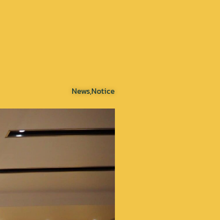
News
,
Notice