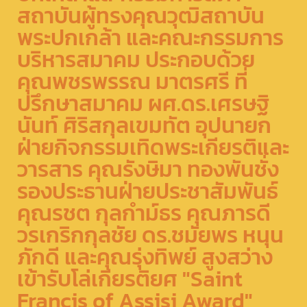
สถาบันผู้ทรงคุณวุฒิสถาบัน
พระปกเกล้า และคณะกรรมการ
บริหารสมาคม ประกอบด้วย
คุณพชรพรรณ มาตรศรี ที่
ปรึกษาสมาคม ผศ.ดร.เศรษฐิ
นันท์ ศิริสกุลเขมทัต อุปนายก
ฝ่ายกิจกรรมเทิดพระเกียรติและ
วารสาร คุณรังษิมา ทองพันชั่ง
รองประธานฝ่ายประชาสัมพันธ์
คุณรชต กุลกำม์ธร คุณภารดี
วรเกริกกุลชัย ดร.ชมัยพร หนุน
ภักดี และคุณรุ่งทิพย์ สูงสว่าง
เข้ารับโล่เกียรติยศ "Saint
Francis of Assisi Award"