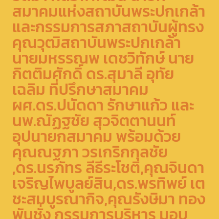
สมาคมแห่งสถาบันพระปกเกล้า
และกรรมการสภาสถาบันผู้ทรง
คุณวุฒิสถาบันพระปกเกล้า​
นายมหรรณพ เดชวิทักษ์​ นาย
กิตติมศักดิ์ ดร.สุมาลี อุทัย
เฉลิม ที่ปรึกษาสมาคม
ผศ.ดร.ปนัดดา รักษาแก้ว และ
นพ.ณัฏฐชัย สุวจิตตานนท์
อุปนายกสมาคม พร้อมด้วย
คุณณฐภา วรเกริกกุลชัย
,ดร.นรภัทร ลีธีระโชติ,คุณจินดา
เจริญไพบูลย์สิน,ดร.​พรทิพย์​ เต
ชะสมบูรณากิจ​,คุณรังษิมา ทอง
พันชั่ง กรรมการบริหาร​ มอบ