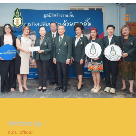
Written by :
kpis_officer