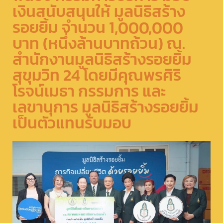
เงินสนับสนุนให้ มูลนิธิสร้าง
รอยยิ้ม​ จำนวน 1,000,000​
บาท​ (หนึ่งล้านบาทถ้วน)​ ณ.​
สำนักงานมูลนิธิสร้างรอยยิ้ม​
สุขุมวิท 24​ โดยมีคุณพรศิริ
โรจน์เมธา กรรมการ และ
เลขานุการ มูลนิธิสร้างรอยยิ้ม
เป็นตัวแทนรับมอบ