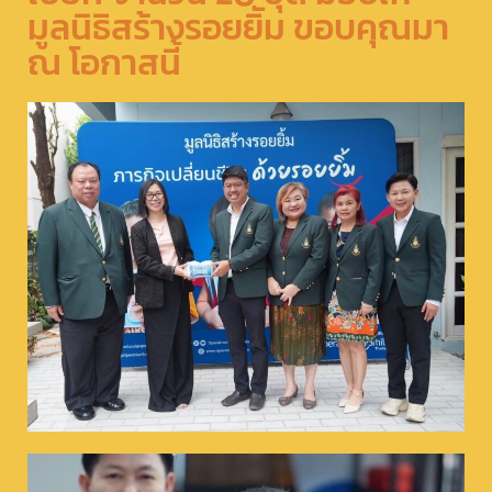
มูลนิธิสร้างรอยยิัม​ ขอบคุณมา​
ณ โอกาสนี้