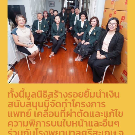
ทั้งนี้มูลนิธิสร้างรอยยิ้ม​นำเงิน
สนับสนุนนี้จัดทำโครงการ
แพทย์ เคลื่อนที่ผ่าตัดและแก้ไข
ความพิการบนใบหน้าและอื่นๆ​
ร่วมกับโรงพยาบาลศรีสะเกษ​ จ.​