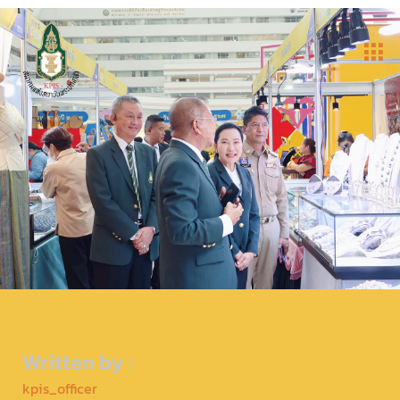
Written by :
kpis_officer