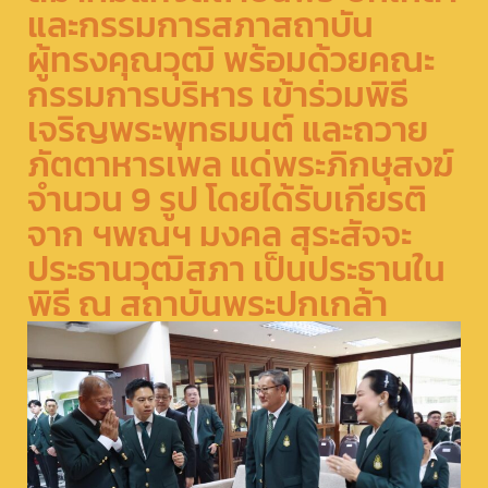
และกรรมการสภาสถาบัน
ผู้ทรงคุณวุฒิ พร้อมด้วยคณะ
กรรมการบริหาร เข้าร่วมพิธี
เจริญพระพุทธมนต์ และถวาย
ภัตตาหารเพล แด่พระภิกษุสงฆ์
จำนวน 9 รูป โดยได้รับเกียรติ
จาก ฯพณฯ มงคล สุระสัจจะ
ประธานวุฒิสภา เป็นประธานใน
พิธี ณ สถาบันพระปกเกล้า