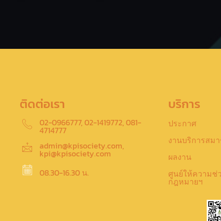
ติดต่อเรา
บริการ
02-0966777, 02-1419772, 081-
ประกาศ
4714777
งานบริการสมา
admin@kpisociety.com,
kpi@kpisociety.com
ผลงาน
08.30-16.30 น.
ศูนย์ให้ความช่
กฎหมายฯ