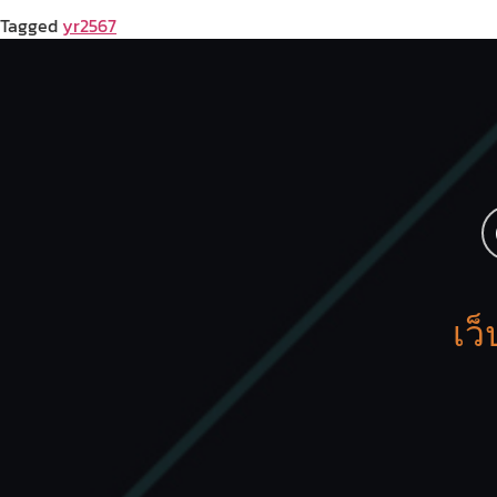
Tagged
yr2567
เว