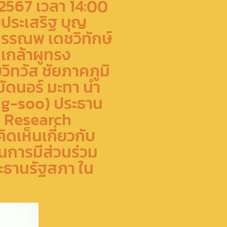
2567 เวลา 14:00
ประเสริฐ บุญ
หรรณพ เดชวิทักษ์
เกล้าผูทรง
ิทวัส ชัยภาคภูมิ
ัดนอร์ มะทา นำ
ng-soo) ประธาน
n Research
ิดเห็นเกี่ยวกับ
การมีส่วนร่วม
ะธานรัฐสภา ใน