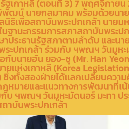
ัฐเกาหลี (ตอนที่ 3) 7 พฤศจิกายน 
่อพิพัฒน์ นายกสมาคม พร้อมด้วยนาย
ูลนิธิเพื่อสถาบันพระปกเกล้า นายม
์ ในฐานะกรรมการสภาสถาบันพระปก
กษาประธานรัฐสภาตามลำดับ และนายว
พระปกเกล้า ร่วมกับ ฯพณฯ วันมูหะม
อกับนายฮัน ยอง-ซู (Mr. Han Yeo
มายแห่งเกาหลี (Korea Legislatio
 ซึ่งทั้งสองฝ่ายได้แลกเปลี่ยนความค
ฎหมายและแนวทางการพัฒนาที่เน้น
กับ ฯพณฯ วันมูหะมัดนอร์ มะทา ปร
ถาบันพระปกเกล้า