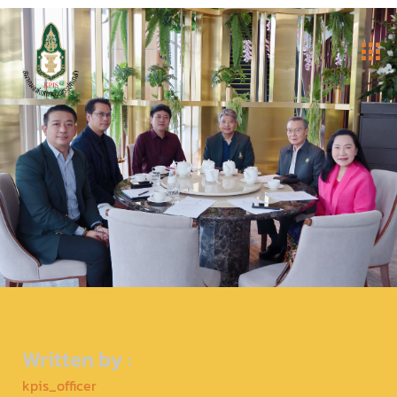
Written by :
kpis_officer