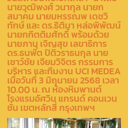
นายวุฒิพงศ์ วนากุล นายก
สมาคม นายมหรรณพ เดชวิ
ทักษ์ และ ดร.ธิติมา หล่อพิพัฒน์
นายกกิตติมศักดิ์ พร้อมด้วย
นายภานุ เจิญสุข เลขาธิการ
ดร.ธนพัต ปิติวราธนกุล นาย
เชาว์ชัย เจียมวิจิตร กรรมการ
บริหาร และทีมงาน UCI MEDEA
เมื่อวันที่ 3 มิถุนายน 2568 เวลา
10.00 น. ณ ห้องหิมพานต์
โรงแรมอัศวิน แกรนด์ คอนเวน
ชั่น เขตหลักสี่ กรุงเทพฯ