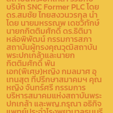
บริษัท SNC Former PLC โดย
ดร.สมชัย ไทยสงวนวรกุล นำ
โดย นายมหรรณพ เดชวิทักษ์
นายกกิตติมศักดิ์ ดร.ธิติมา
หล่อพิพัฒน์ กรรมการสภา
สถาบันผู้ทรงคุณวุฒิสถาบัน
พระปกเกล้าและนายก
กิตติมศักดิ์ พัน
เอก(พิเศษ)หญิง กมลมาศ อุ
เทนสุต ที่ปรึกษาสมาคมฯ คุณ
หญิง จันทร์ศรี กรรมการ
บริหารสมาคมแห่งสถาบันพระ
ปกเกล้า และพญ.กรุณา อธิกิจ
แพทย์ประจำโรงพยาบาลธนบุรี