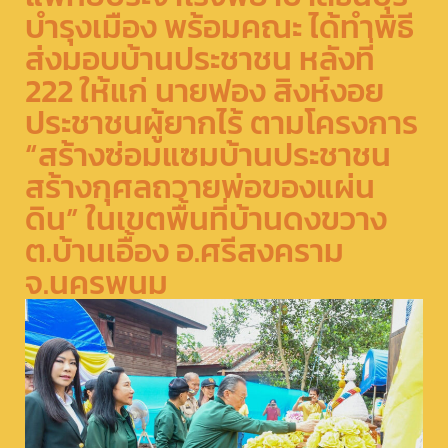
บำรุงเมือง พร้อมคณะ ได้ทำพิธี
ส่งมอบบ้านประชาชน หลังที่
222 ให้แก่ นายฟอง สิงห์งอย
ประชาชนผู้ยากไร้ ตามโครงการ
“สร้างซ่อมแซมบ้านประชาชน
สร้างกุศลถวายพ่อของแผ่น
ดิน” ในเขตพื้นที่บ้านดงขวาง
ต.บ้านเอื้อง อ.ศรีสงคราม
จ.นครพนม