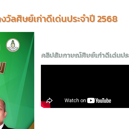
งวัลศิษย์เก่าดีเด่นประจำปี 2568
คลิปสัมภาษณ์ศิษย์เก่าดีเด่นปร