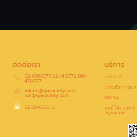
ติดต่อเรา
บริการ
02-0966777, 02-1419772, 081-
ประกาศ
4714777
งานบริการสมา
admin@kpisociety.com,
kpi@kpisociety.com
ผลงาน
08.30-16.30 น.
ศูนย์ให้ความช่
กฎหมายฯ