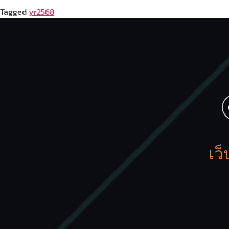
Tagged
yr2568
เว