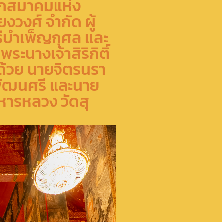
ายกสมาคมแห่ง
งวงศ์ จำกัด ผู้
ธีบำเพ็ญกุศล และ
ะนางเจ้าสิริกิติ์
ด้วย นายจิตรนรา
 พัฒนศรี และนาย
ิหารหลวง วัดสุ