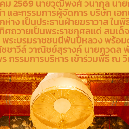
มกราคม 2569 นายวุฒิพงศ์ วนากุล น
 และกรรมการผู้จัดการ บริษัท เอกย
กห่าง เป็นประธานฝ่ายฆราวาส ในพิ
ทิศถวายเป็นพระราชกุศลแด่ สมเด็จพร
 พระบรมราชชนนีพันปีหลวง พร้อม
ชชาวีล์ วาณิชย์สุรางค์ นายภูวดล
ร กรรมการบริหาร เข้าร่วมพิธี ณ ว