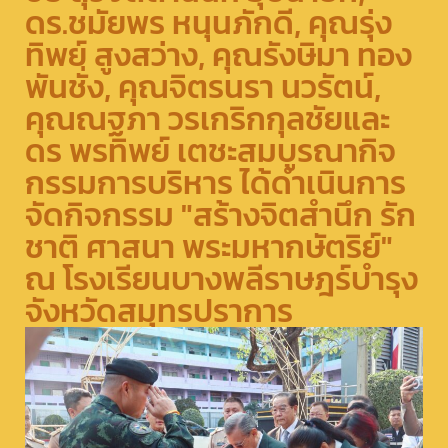
ดร.ชมัยพร หนุนภักดี, คุณรุ่ง
ทิพย์ สูงสว่าง, คุณรังษิมา ทอง
พันชั่ง, คุณจิตรนรา นวรัตน์,
คุณณฐภา วรเกริกกุลชัยและ
ดร พรทิพย์ เตชะสมบูรณากิจ
กรรมการบริหาร ได้ดำเนินการ
จัดกิจกรรม "สร้างจิตสำนึก รัก
ชาติ ศาสนา พระมหากษัตริย์"
ณ โรงเรียนบางพลีราษฎร์บำรุง
จังหวัดสมุทรปราการ