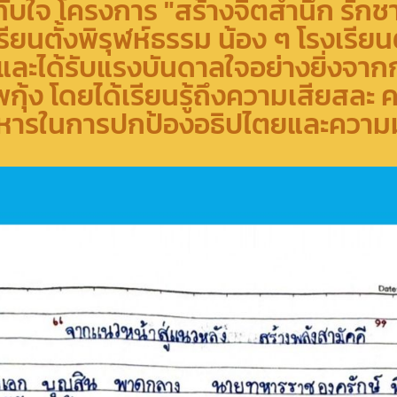
ับใจ โครงการ "สร้างจิตสำนึก รักช
รียนตั้งพิรุฬห์ธรรม น้อง ๆ โรงเรียน
ใจและได้รับแรงบันดาลใจอย่างยิ่งจา
ุ้ง โดยได้เรียนรู้ถึงความเสียสละ
งทหารในการปกป้องอธิปไตยและความ