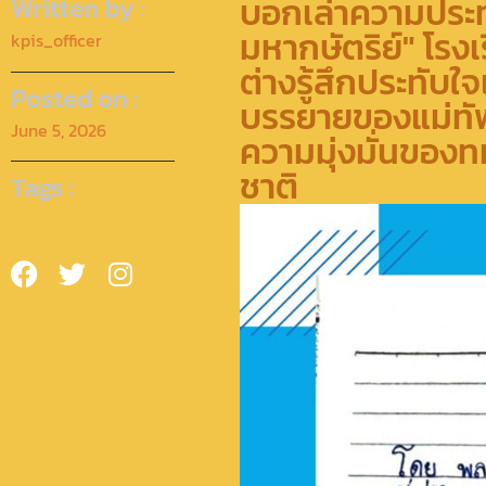
บอกเล่าความประท
Written by :
มหากษัตริย์" โรงเ
kpis_officer
ต่างรู้สึกประทับ
Posted on :
บรรยายของแม่ทัพก
June 5, 2026
ความมุ่งมั่นขอ
ชาติ
Tags :