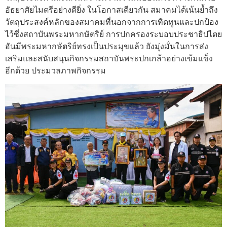
อัธยาศัยไมตรีอย่างดียิ่ง ในโอกาสเดียวกัน สมาคมได้เน้นย้ำถึง
วัตถุประสงค์หลักของสมาคมที่นอกจากการเทิดทูนและปกป้อง
ไว้ซึ่งสถาบันพระมหากษัตริย์ การปกครองระบอบประชาธิปไตย
อันมีพระมหากษัตริย์ทรงเป็นประมุขแล้ว ยังมุ่งมั่นในการส่ง
เสริมและสนับสนุนกิจกรรมสถาบันพระปกเกล้าอย่างเข้มแข็ง
อีกด้วย ประมวลภาพกิจกรรม