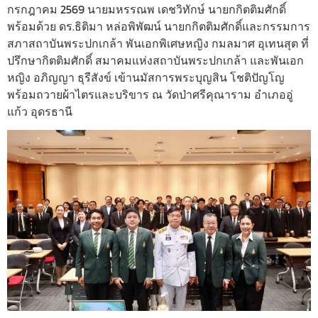
กรกฎาคม 2569 นายมหรรณพ เดชวิทักษ์ นายกกิตติมศักดิ์
พร้อมด้วย ดร.ธิติมา หล่อพิพัฒน์ นายกกิตติมศักดิ์และกรรมการ
สภาสถาบันพระปกเกล้า พันเอกพิเศษหญิง กมลมาศ อุเทนสุต ที่
ปรึกษากิตติมศักดิ์ สมาคมแห่งสถาบันพระปกเกล้า และพันเอก
หญิง อภิญญา ธุรีสังข์ เข้านมัสการพระบุญสิน โชติปัญโญ
พร้อมถวายผ้าไตรและบริขาร ณ วัดป่าศรีคุณาราม อำเภออู่
แก้ว อุดรธานี