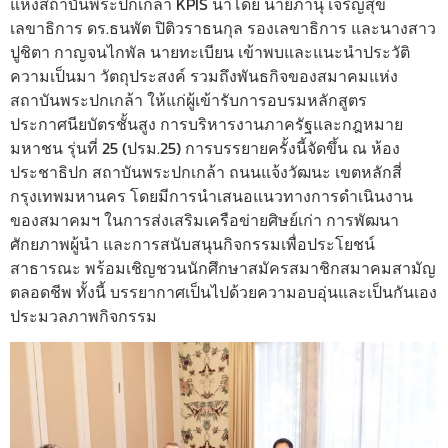
แห่งสถาบันพระปกเกล้า KPIS นำโดย นายภานุ เจริญสุข
เลขาธิการ ดร.ธนพัต ปิติวราธนกุล รองเลขาธิการ และนางสาว
ปูชิตา กาญจนไกพัล นายทะเบียน เข้าพบและแนะนำประวัติ
ความเป็นมา วัตถุประสงค์ รวมถึงพันธกิจของสมาคมแห่ง
สถาบันพระปกเกล้า ให้แก่ผู้เข้ารับการอบรมหลักสูตร
ประกาศนียบัตรชั้นสูง การบริหารงานภาครัฐและกฎหมาย
มหาชน รุ่นที่ 25 (ปรม.25) การบรรยายครั้งนี้จัดขึ้น ณ ห้อง
ประชาธิปก สถาบันพระปกเกล้า ถนนแจ้งวัฒนะ เขตหลักสี่
กรุงเทพมหานคร โดยมีการนำเสนอแนวทางการดำเนินงาน
ของสมาคมฯ ในการส่งเสริมเครือข่ายศิษย์เก่า การพัฒนา
ศักยภาพผู้นำ และการสนับสนุนกิจกรรมเพื่อประโยชน์
สาธารณะ พร้อมเชิญชวนนักศึกษาสมัครสมาชิกสมาคมสามัญ
ตลอดชีพ ทั้งนี้ บรรยากาศเป็นไปด้วยความอบอุ่นและเป็นกันเอง
ประมวลภาพกิจกรรม