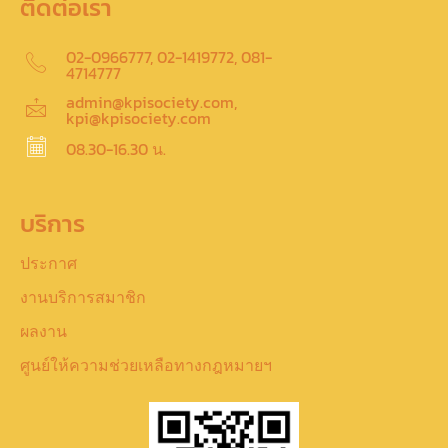
ติดต่อเรา
02-0966777, 02-1419772, 081-
4714777
admin@kpisociety.com,
kpi@kpisociety.com
08.30-16.30 น.
บริการ
ประกาศ
งานบริการสมาชิก
ผลงาน
ศูนย์ให้ความช่วยเหลือทางกฎหมายฯ