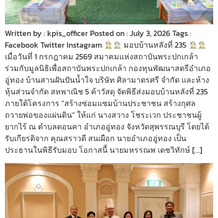
Written by : kpis_officer Posted on : July 3, 2026 Tags :
Facebook Twitter Instagram
มอบบ้านหลังที่ 235
เมื่อวันที่ 1 กรกฎาคม 2569 สมาคมแห่งสถาบันพระปกเกล้า
ร่วมกับมูลนิธิเพื่อสถาบันพระปกเกล้า กองทุนพัฒนาสตรีอำเภอ
อู่ทอง บ้านสานฝันปันน้ำใจ บริษัท ศิลามาตรศรี จำกัด และห้าง
หุ้นส่วนจำกัด สหพาณิช 5 ค้าวัสดุ จัดพิธีส่งมอบบ้านหลังที่ 235
ภายใต้โครงการ “สร้างซ่อมแซมบ้านประชาชน สร้างกุศล
ถวายพ่อของแผ่นดิน” ให้แก่ นางสวาง โชระเวก ประชาชนผู้
ยากไร้ ณ ตำบลดอนคา อำเภออู่ทอง จังหวัดสุพรรณบุรี โดยได้
รับเกียรติจาก คุณสราวดี สนเผือก นายอำเภออู่ทอง เป็น
ประธานในพิธีรับมอบ โอกาสนี้ นายมหรรณพ เดชวิทักษ์ […]