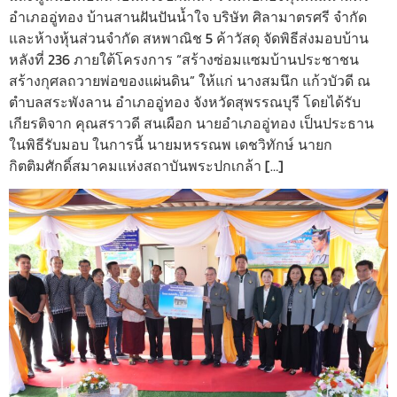
อำเภออู่ทอง บ้านสานฝันปันน้ำใจ บริษัท ศิลามาตรศรี จำกัด
และห้างหุ้นส่วนจำกัด สหพาณิช 5 ค้าวัสดุ จัดพิธีส่งมอบบ้าน
หลังที่ 236 ภายใต้โครงการ “สร้างซ่อมแซมบ้านประชาชน
สร้างกุศลถวายพ่อของแผ่นดิน” ให้แก่ นางสมนึก แก้วบัวดี ณ
ตำบลสระพังลาน อำเภออู่ทอง จังหวัดสุพรรณบุรี โดยได้รับ
เกียรติจาก คุณสราวดี สนเผือก นายอำเภออู่ทอง เป็นประธาน
ในพิธีรับมอบ ในการนี้ นายมหรรณพ เดชวิทักษ์ นายก
กิตติมศักดิ์สมาคมแห่งสถาบันพระปกเกล้า […]